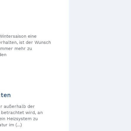
intersaison eine
halten, ist der Wunsch
r immer mehr zu
den
nten
r außerhalb der
 betrachtet wird, an
 ein Heizsystem zu
tur im (…)