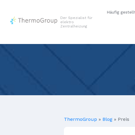
Häufig gestell
Der Spezialist für
elektro
Zentralheizung
ThermoGroup
»
Blog
»
Preis