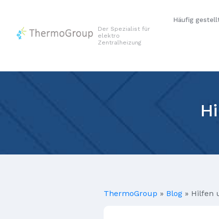
Häufig gestell
Der Spezialist für
elektro
Zentralheizung
Hi
ThermoGroup
»
Blog
»
Hilfen 