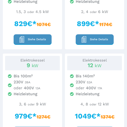
Heizleistung
Heizleistung
1.5, 3
4.5 kW
2, 4
6 kW
oder
oder
829€*
899€*
1074€
1174€
Siehe Details
Siehe Details
Elektrokessel
Elektrokessel
9
12
kW
kW
Bis 100m²
Bis 140m²
230V
230V
39A
52A
oder
400V
oder
400V
13A
17A
Heizleistung
Heizleistung
3, 6
9 kW
4, 8
12 kW
oder
oder
979€*
1049€*
1274€
1374€