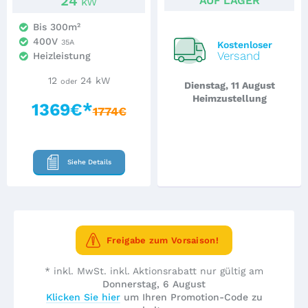
24
AUF LAGER
kW
Bis 300m²
400V
35A
Kostenloser
Versand
Heizleistung
12
24 kW
oder
Dienstag, 11 August
Heimzustellung
1369€*
1774€
Siehe Details
Freigabe zum Vorsaison!
* inkl. MwSt. inkl. Aktionsrabatt nur gültig am
Donnerstag, 6 August
Klicken Sie hier
um Ihren Promotion-Code zu