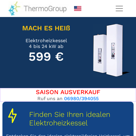
MACH ES HEIß
Elektroheizkessel
4 bis 24 kW ab
599 €
SAISON AUSVERKAUF
Ruf uns an
06980/394055
Finden Sie Ihren idealen
Elektroheizkessel