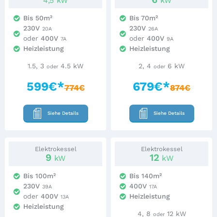
4,5
kW
kW
Bis 50m²
Bis 70m²
230V
230V
20A
26A
oder
400V
oder
400V
7A
9A
Heizleistung
Heizleistung
1.5, 3
4.5 kW
2, 4
6 kW
oder
oder
599€*
679€*
774€
874€
Siehe Details
Siehe Details
Elektrokessel
Elektrokessel
9
12
kW
kW
Bis 100m²
Bis 140m²
230V
400V
39A
17A
oder
400V
Heizleistung
13A
Heizleistung
4, 8
12 kW
oder