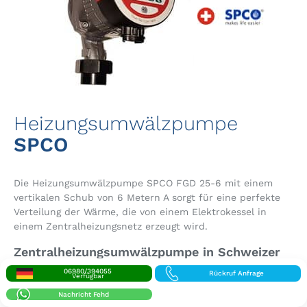
Heizungsumwälzpumpe
SPCO
Die Heizungsumwälzpumpe SPCO FGD 25-6 mit einem
vertikalen Schub von 6 Metern A sorgt für eine perfekte
Verteilung der Wärme, die von einem Elektrokessel in
einem Zentralheizungsnetz erzeugt wird.
Zentralheizungsumwälzpumpe in Schweizer
Qualität
06980/394055
Rückruf Anfrage
Verfügbar
Bei vielen Transmittern wird eine Heizungsumwälzpumpe
Nachricht Fehd
verwendet. (Heizkörper + Fußbodenheizung...)