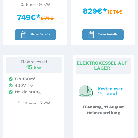
3, 6
9 kW
oder
829€*
1074€
749€*
974€
Siehe Details
Siehe Details
Elektrokessel
ELEKTROKESSEL
AUF
15
kW
LAGER
Bis 180m²
400V
22A
Kostenloser
Heizleistung
Versand
5, 10
15 kW
oder
Dienstag, 11 August
Heimzustellung