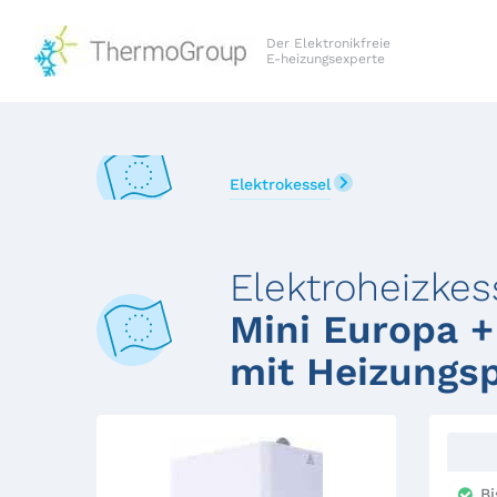
Der Elektronikfreie
E-heizungsexperte
Elektrokessel
Elektroheizkes
Mini Europa +
mit Heizung
Bi