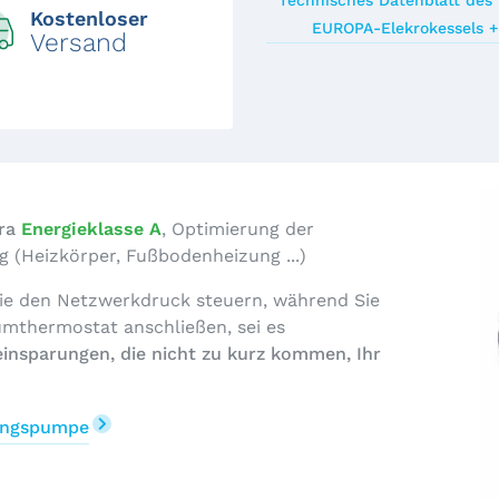
Technisches Datenblatt des 
Kostenloser
EUROPA-Elekrokessels +
Versand
ra
Energieklasse A
, Optimierung der
g (Heizkörper, Fußbodenheizung ...)
Sie den Netzwerkdruck steuern, während Sie
umthermostat anschließen, sei es
einsparungen, die nicht zu kurz kommen, Ihr
zungspumpe