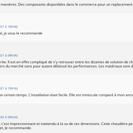
s manières. Des composants disponibles dans le commerce pour un replacement fa
21 à 18h34)
al, je vous le recommande
21 à 08h36)
érite. Il est en effet compliqué de s'y retrouver entre les dizaines de solution de
rs du marché sans pour autant délaissé les performances. Les matériaux sont de qu
21 à 10h16)
n certain temps. L'installation était facile. Elle est miniscule comparé à mon anc
20 à 08h24)
c'est impressionnant et inattendu à la vu de ses dimensions. Cette chaudière peu
net. Je recommande.