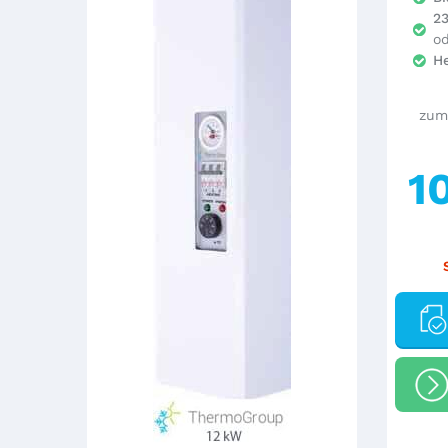
2
o
He
zum
1