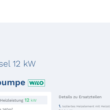
sel 12 kW
spumpe
Details zu Ersatzteilen
12
Heizleistung
kW
1.
Isoliertes Heizelement mit Heizs
s 140m²