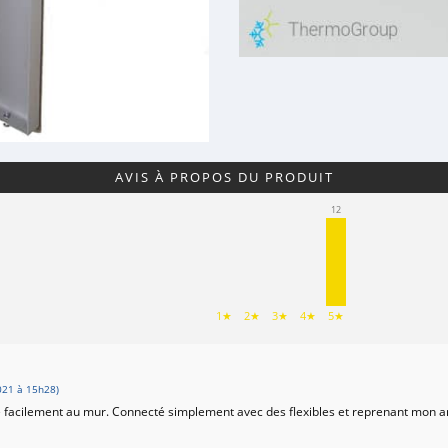
AVIS À PROPOS DU PRODUIT
12
1★
2★
3★
4★
5★
21 à 15h28)
he facilement au mur. Connecté simplement avec des flexibles et reprenant mon 