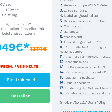
Edelstahl
30V
2.
52A
Heizungspumpe WILO 7 Meter
der
400V
3.
17A
Leises Schütz ETI
izleistung
4.
Leistungsschalter
5.
Drucksicherheitsventil 3 bar
4, 8
12 kW
oder
6.
Thermostat
 manuellen Einstellen mit
7.
Manometer
Leistungsschaltern
8.
Wasserventil
9.
Überhitzungsschutz 80°C
049€*
10.
1374€
Automatische Entlüftung der
Heizungspumpe
11.
Anschluss für Raumthermostat
12.
Anschlussblock
SPEZIAL PREIS HEUTE
13.
Heißwasseranschluss AG ¾"
14.
Kaltwasseranschluss AG ¾"
15.
LED zum Einschalten
Elektrokessel
16.
Drucksicherheits-LED
17.
Einstellung der Netzwerktempe
18.
Kabelverschraubung Netzkabel
Bestellen
Größe 75x22x13cm 13kg