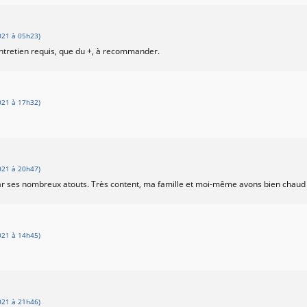
21 à 05h23)
entretien requis, que du +, à recommander.
21 à 17h32)
21 à 20h47)
t par ses nombreux atouts. Très content, ma famille et moi-même avons bien chau
21 à 14h45)
21 à 21h46)